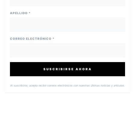
APELLIDO *
CORREO ELECTRÓNICO *
SUSCRIBIRSE AHORA
Al suscribirse, acepta recibir correos electrónicos con nuestras últimas noticias y artículos.