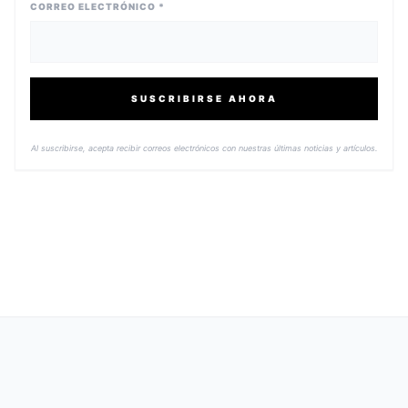
CORREO ELECTRÓNICO *
SUSCRIBIRSE AHORA
Al suscribirse, acepta recibir correos electrónicos con nuestras últimas noticias y artículos.