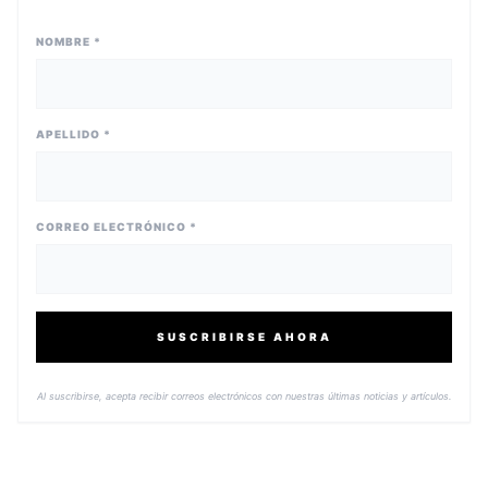
NOMBRE *
APELLIDO *
CORREO ELECTRÓNICO *
SUSCRIBIRSE AHORA
Al suscribirse, acepta recibir correos electrónicos con nuestras últimas noticias y artículos.