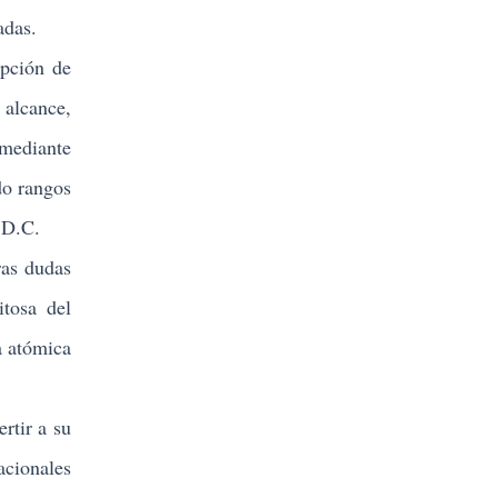
adas.
pción de
 alcance,
 mediante
do rangos
 D.C.
as dudas
itosa del
a atómica
rtir a su
acionales