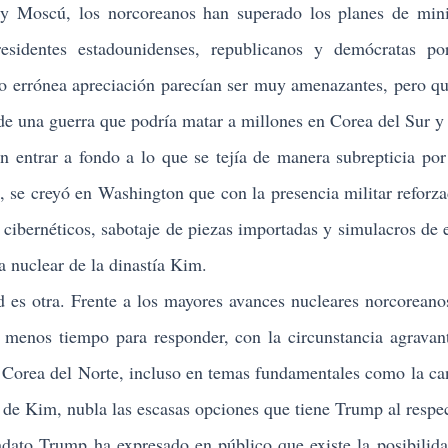
scú, los norcoreanos han superado los planes de mini
residentes estadounidenses, republicanos y demócratas po
o errónea apreciación parecían ser muy amenazantes, pero qu
 de una guerra que podría matar a millones en Corea del Sur y
trar a fondo a lo que se tejía de manera subrepticia por
 se creyó en Washington que con la presencia militar reforza
s cibernéticos, sabotaje de piezas importadas y simulacros de 
 nuclear de la dinastía Kim.
 otra. Frente a los mayores avances nucleares norcoreano
 menos tiempo para responder, con la circunstancia agravan
n Corea del Norte, incluso en temas fundamentales como la ca
de Kim, nubla las escasas opciones que tiene Trump al respe
o Trump ha expresado en público que existe la posibilida