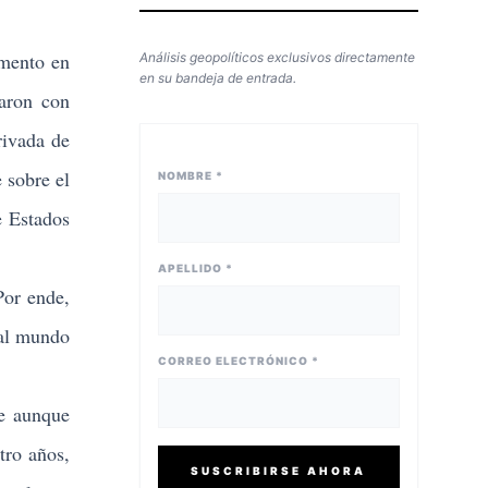
omento en
Análisis geopolíticos exclusivos directamente
en su bandeja de entrada.
taron con
rivada de
 sobre el
NOMBRE *
e Estados
APELLIDO *
Por ende,
 al mundo
CORREO ELECTRÓNICO *
e aunque
tro años,
SUSCRIBIRSE AHORA