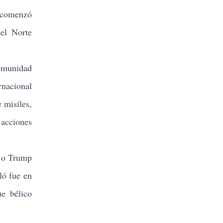
 comenzó
del Norte
omunidad
rnacional
 misiles,
acciones
a o Trump
ló fue en
ue bélico