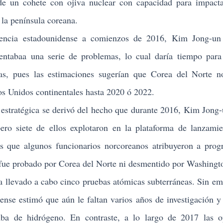
 de un cohete con ojiva nuclear con capacidad para impact
la península coreana.
cia estadounidense a comienzos de 2016, Kim Jong-un 
rentabaa una serie de problemas, lo cual daría tiempo para
as, pues las estimaciones sugerían que Corea del Norte n
dos Unidos continentales hasta 2020 ó 2022.
stratégica se derivó del hecho que durante 2016, Kim Jong
ero siete de ellos explotaron en la plataforma de lanzami
as que algunos funcionarios norcoreanos atribuyeron a pro
i fue probado por Corea del Norte ni desmentido por Washingt
levado a cabo cinco pruebas atómicas subterráneas. Sin em
ense estimó que aún le faltan varios años de investigación y
a de hidrógeno. En contraste, a lo largo de 2017 las op