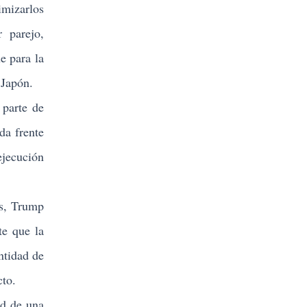
mizarlos
r parejo,
e para la
 Japón.
 parte de
da frente
ejecución
s, Trump
te que la
ntidad de
cto.
d de una