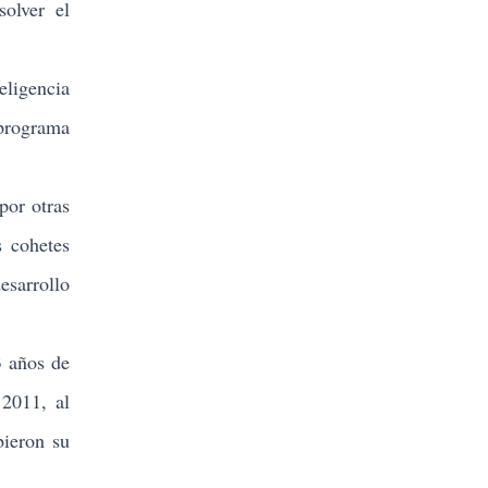
olver el
eligencia
 programa
por otras
s cohetes
esarrollo
 años de
 2011, al
bieron su