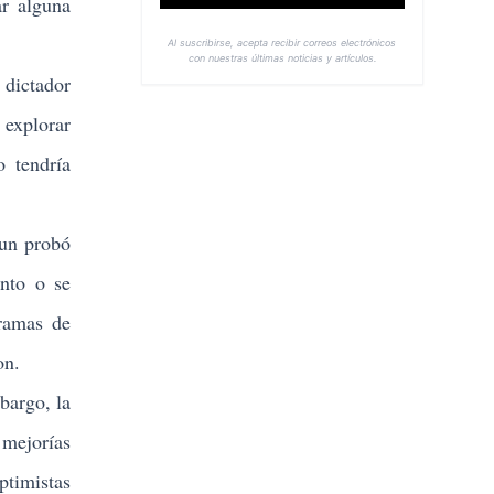
ar alguna
Al suscribirse, acepta recibir correos electrónicos
con nuestras últimas noticias y artículos.
dictador
 explorar
o tendría
-un probó
ento o se
gramas de
on.
bargo, la
 mejorías
timistas