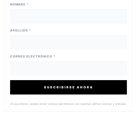
NOMBRE *
APELLIDO *
CORREO ELECTRÓNICO *
SUSCRIBIRSE AHORA
Al suscribirse, acepta recibir correos electrónicos con nuestras últimas noticias y artículos.