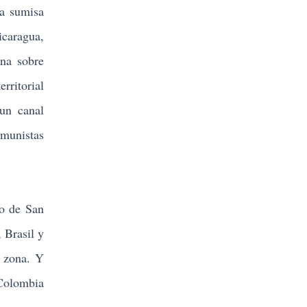
a sumisa
icaragua,
ana sobre
rritorial
 un canal
omunistas
go de San
 Brasil y
a zona. Y
 Colombia