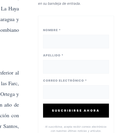
en su bandeja de entrada.
e La Haya
caragua y
olombiano
NOMBRE *
APELLIDO *
ferior al
CORREO ELECTRÓNICO *
las Farc,
 Ortega y
un año de
SUSCRIBIRSE AHORA
ación con
r Santos,
Al suscribirse, acepta recibir correos electrónicos
con nuestras últimas noticias y artículos.