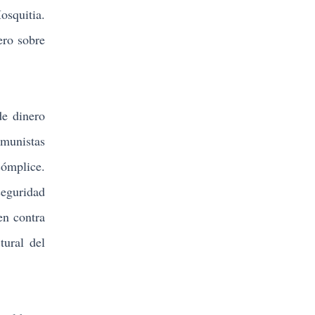
osquitia.
ero sobre
de dinero
munistas
ómplice.
eguridad
en contra
tural del