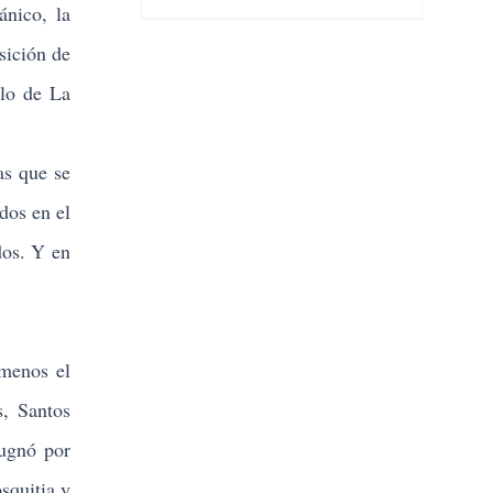
ánico, la
isición de
llo de La
as que se
dos en el
dos. Y en
menos el
s, Santos
pugnó por
squitia y