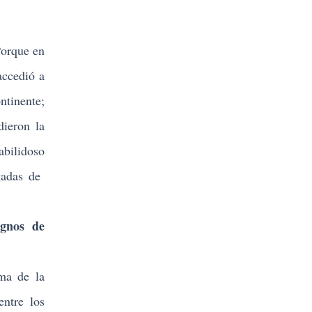
Porque en
accedió a
ntinente;
dieron la
abilidoso
rgadas de
gnos de
ima de la
entre los