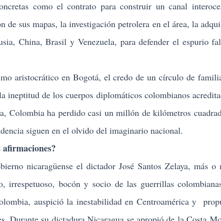
ncretas como el contrato para construir un canal interoce
ón de sus mapas, la investigación petrolera en el área, la adqu
usia, China, Brasil y Venezuela, para defender el espurio fa
 aristocrático en Bogotá, el credo de un círculo de famili
 la ineptitud de los cuerpos diplomáticos colombianos acredita
ería, Colombia ha perdido casi un millón de kilómetros cuadra
dencia siguen en el olvido del imaginario nacional.
 afirmaciones?
no nicaragüense el dictador José Santos Zelaya, más o 
 irrespetuoso, bocón y socio de las guerrillas colombiana
Colombia, auspició la inestabilidad en Centroamérica y pro
íses. Durante su dictadura Nicaragua se apropió de la Costa Mo