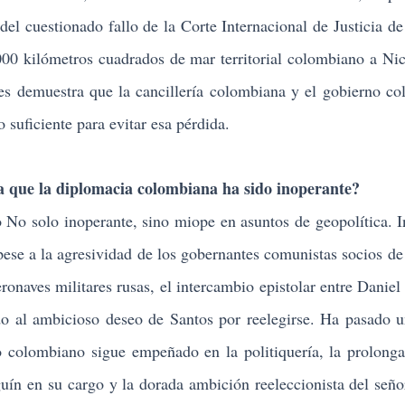
 del cuestionado fallo de la Corte Internacional de Justicia d
.000 kilómetros cuadrados de mar territorial colombiano a Ni
es demuestra que la cancillería colombiana y el gobierno c
 suficiente para evitar esa pérdida.
que la diplomacia colombiana ha sido inoperante?
 solo inoperante, sino miope en asuntos de geopolítica. In
pese a la agresividad de los gobernantes comunistas socios de 
eronaves militares rusas, el intercambio epistolar entre Daniel
do al ambicioso deseo de Santos por reelegirse. Ha pasado 
no colombiano sigue empeñado en la politiquería, la prolong
guín en su cargo y la dorada ambición reeleccionista del seño