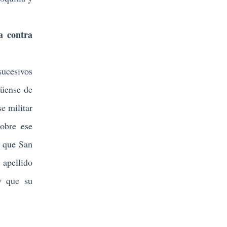
a contra
ucesivos
güense de
e militar
sobre ese
ó que San
 apellido
y que su