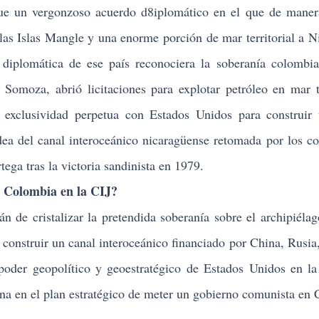
un vergonzoso acuerdo d8iplomático en el que de maner
las Islas Mangle y una enorme porción de mar territorial a N
y diplomática de ese país reconociera la soberanía colombi
Somoza, abrió licitaciones para explotar petróleo en mar te
 exclusividad perpetua con Estados Unidos para construir
idea del canal interoceánico nicaragüense retomada por los c
ega tras la victoria sandinista en 1979.
olombia en la CIJ?
án de cristalizar la pretendida soberanía sobre el archipiéla
onstruir un canal interoceánico financiado por China, Rusia,
poder geopolítico y geoestratégico de Estados Unidos en l
ana en el plan estratégico de meter un gobierno comunista en