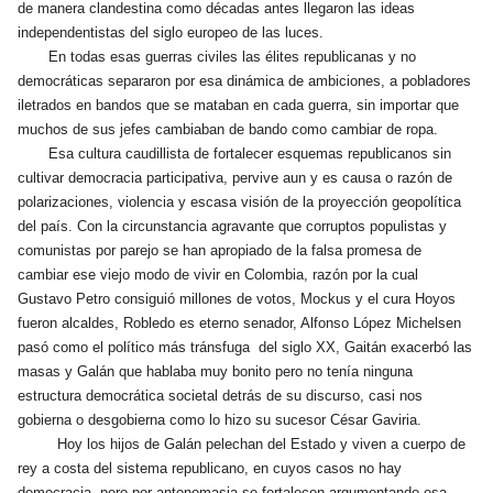
de manera clandestina como décadas antes llegaron las ideas
independentistas del siglo europeo de las luces.
En todas esas guerras civiles las élites republicanas y no
democráticas separaron por esa dinámica de ambiciones, a pobladores
iletrados en bandos que se mataban en cada guerra, sin importar que
muchos de sus jefes cambiaban de bando como cambiar de ropa.
Esa cultura caudillista de fortalecer esquemas republicanos sin
cultivar democracia participativa, pervive aun y es causa o razón de
polarizaciones, violencia y escasa visión de la proyección geopolítica
del país. Con la circunstancia agravante que corruptos populistas y
comunistas por parejo se han apropiado de la falsa promesa de
cambiar ese viejo modo de vivir en Colombia, razón por la cual
Gustavo Petro consiguió millones de votos, Mockus y el cura Hoyos
fueron alcaldes, Robledo es eterno senador, Alfonso López Michelsen
pasó como el político más tránsfuga del siglo XX, Gaitán exacerbó las
masas y Galán que hablaba muy bonito pero no tenía ninguna
estructura democrática societal detrás de su discurso, casi nos
gobierna o desgobierna como lo hizo su sucesor César Gaviria.
Hoy los hijos de Galán pelechan del Estado y viven a cuerpo de
rey a costa del sistema republicano, en cuyos casos no hay
democracia, pero por antonomasia se fortalecen argumentando esa