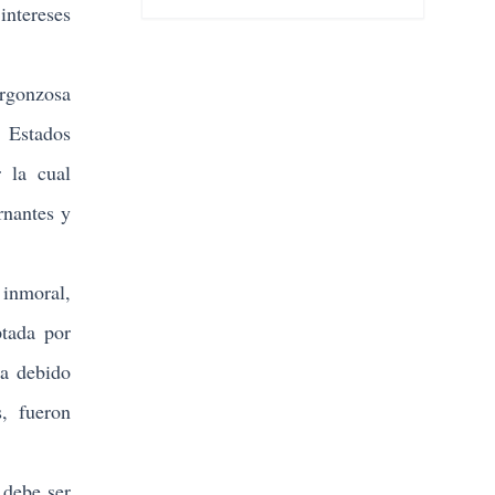
intereses
ergonzosa
e Estados
 la cual
rnantes y
 inmoral,
tada por
ha debido
, fueron
 debe ser