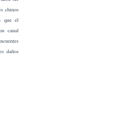
es chinos
n que el
un canal
incuentes
tes daños