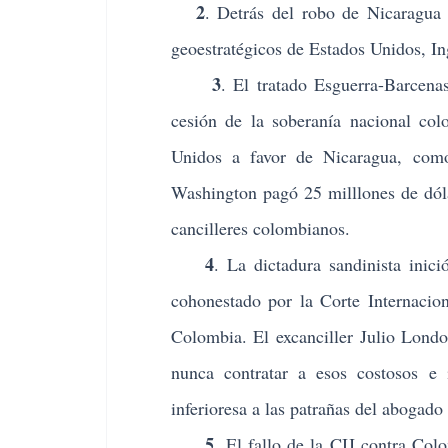
2
. Detrás del robo de Nicaragua 
geoestratégicos de Estados Unidos, In
3
. El tratado Esguerra-Barcen
cesión de la soberanía nacional co
Unidos a favor de Nicaragua, com
Washington pagó 25 milllones de dóla
cancilleres colombianos.
4
. La dictadura sandinista inici
cohonestado por la Corte Internaci
Colombia. El excanciller Julio Lond
nunca contratar a esos costosos e 
inferioresa a las patrañas del abogad
5.
El fallo de la CIJ contra Colo