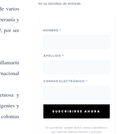
en su bandeja de entrada.
de varios
beranía y
, por ser
NOMBRE *
APELLIDO *
illamarín
rnacional
CORREO ELECTRÓNICO *
petuosa y
igentes y
SUSCRIBIRSE AHORA
 colonias
Al suscribirse, acepta recibir correos electrónicos
con nuestras últimas noticias y artículos.