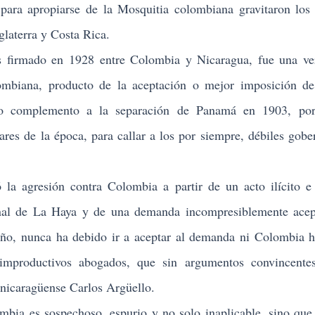
para apropiarse de la Mosquitia colombiana gravitaron los 
glaterra y Costa Rica.
as firmado en 1928 entre Colombia y Nicaragua, fue una v
lombiana, producto de la aceptación o mejor imposición d
o complemento a la separación de Panamá en 1903, por
res de la época, para callar a los por siempre, débiles gobe
ó la agresión contra Colombia a partir de un acto ilícito e
onal de La Haya y de una demanda incompresiblemente acep
oño, nunca ha debido ir a aceptar al demanda ni Colombia 
improductivos abogados, que sin argumentos convincentes
o nicaragüense Carlos Argüello.
mbia es sospechoso, espurio y no solo inaplicable, sino que