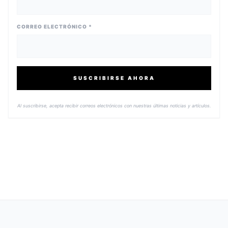
CORREO ELECTRÓNICO *
SUSCRIBIRSE AHORA
Al suscribirse, acepta recibir correos electrónicos con nuestras últimas noticias y artículos.