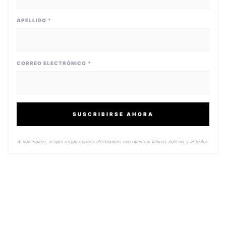
APELLIDO *
CORREO ELECTRÓNICO *
SUSCRIBIRSE AHORA
Al suscribirse, acepta recibir correos electrónicos con nuestras últimas noticias y artículos.