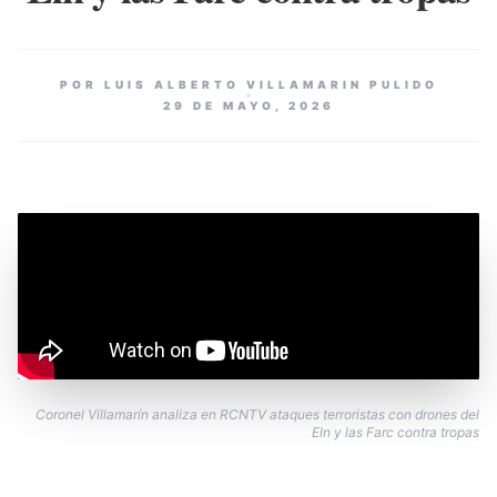
POR LUIS ALBERTO VILLAMARIN PULIDO
29 DE MAYO, 2026
Coronel Villamarín analiza en RCNTV ataques terroristas con drones del
Eln y las Farc contra tropas