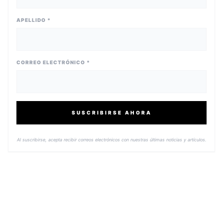
APELLIDO *
CORREO ELECTRÓNICO *
SUSCRIBIRSE AHORA
Al suscribirse, acepta recibir correos electrónicos con nuestras últimas noticias y artículos.