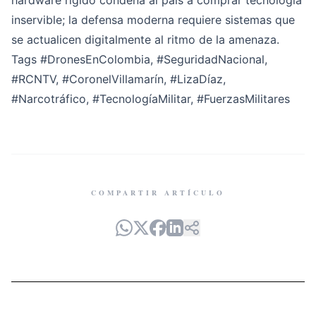
hardware rígido condena al país a comprar tecnología
inservible; la defensa moderna requiere sistemas que
se actualicen digitalmente al ritmo de la amenaza.
Tags
#DronesEnColombia
,
#SeguridadNacional
,
#RCNTV
,
#CoronelVillamarín
,
#LizaDíaz
,
#Narcotráfico
,
#TecnologíaMilitar
,
#FuerzasMilitares
COMPARTIR ARTÍCULO