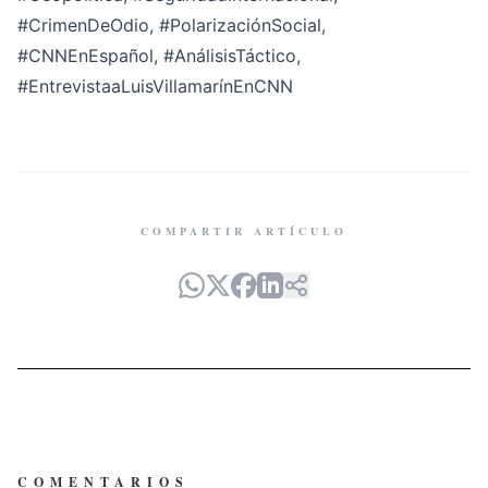
#CrimenDeOdio
,
#PolarizaciónSocial
,
#CNNEnEspañol
,
#AnálisisTáctico
,
#EntrevistaaLuisVillamarínEnCNN
COMPARTIR ARTÍCULO
COMENTARIOS