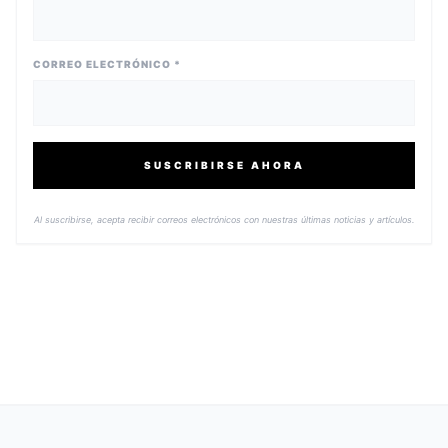
CORREO ELECTRÓNICO *
SUSCRIBIRSE AHORA
Al suscribirse, acepta recibir correos electrónicos con nuestras últimas noticias y artículos.