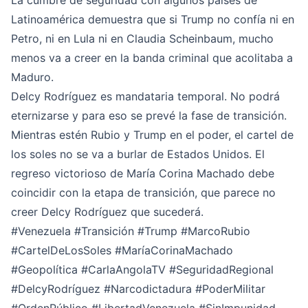
La cumbre de seguridad con algunos países de
Latinoamérica demuestra que si Trump no confía ni en
Petro, ni en Lula ni en Claudia Scheinbaum, mucho
menos va a creer en la banda criminal que acolitaba a
Maduro.
Delcy Rodríguez es mandataria temporal. No podrá
eternizarse y para eso se prevé la fase de transición.
Mientras estén Rubio y Trump en el poder, el cartel de
los soles no se va a burlar de Estados Unidos. El
regreso victorioso de María Corina Machado debe
coincidir con la etapa de transición, que parece no
creer Delcy Rodríguez que sucederá.
#Venezuela
#Transición
#Trump
#MarcoRubio
#CartelDeLosSoles
#MaríaCorinaMachado
#Geopolítica
#CarlaAngolaTV
#SeguridadRegional
#DelcyRodríguez
#Narcodictadura
#PoderMilitar