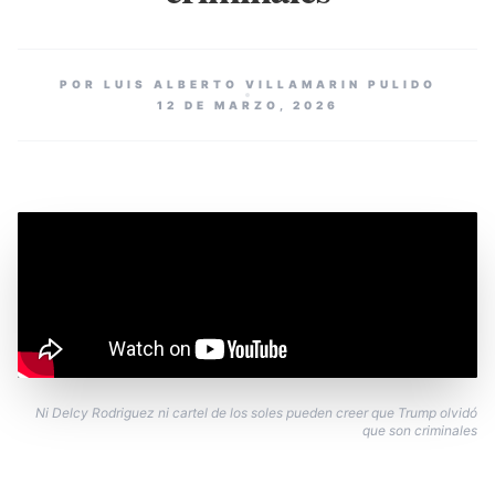
POR LUIS ALBERTO VILLAMARIN PULIDO
12 DE MARZO, 2026
Ni Delcy Rodriguez ni cartel de los soles pueden creer que Trump olvidó
que son criminales