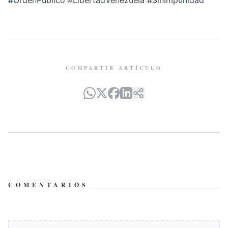
#OrdenPúblico
#LibertadVenezuela
#SinImpunidad
COMPARTIR ARTÍCULO
COMENTARIOS