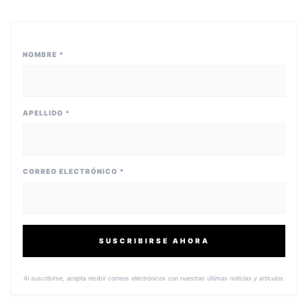
NOMBRE *
APELLIDO *
CORREO ELECTRÓNICO *
SUSCRIBIRSE AHORA
Al suscribirse, acepta recibir correos electrónicos con nuestras últimas noticias y artículos.