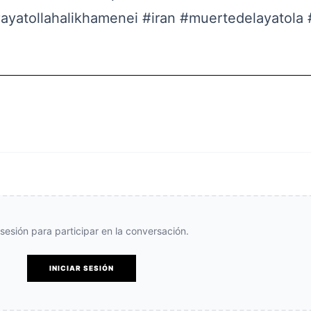
ayatollahalikhamenei
#iran
#muertedelayatola
e sesión para participar en la conversación.
INICIAR SESIÓN