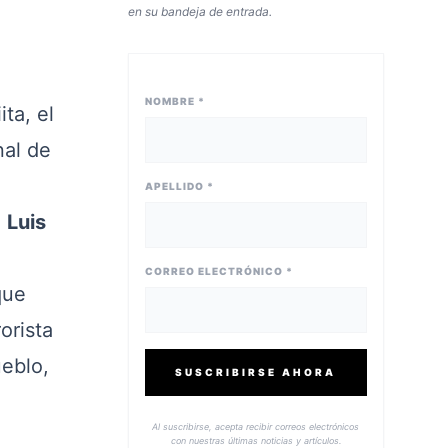
en su bandeja de entrada.
NOMBRE *
ta, el
nal de
APELLIDO *
l
Luis
CORREO ELECTRÓNICO *
que
orista
ueblo,
SUSCRIBIRSE AHORA
Al suscribirse, acepta recibir correos electrónicos
con nuestras últimas noticias y artículos.