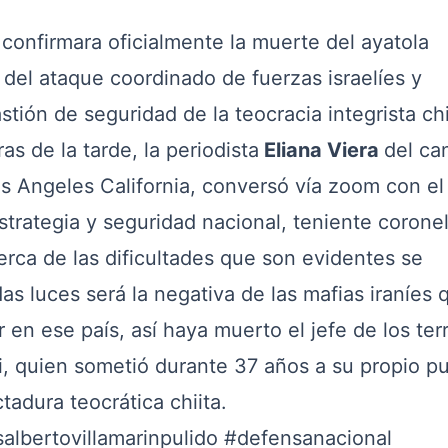
confirmara oficialmente la muerte del ayatola
el ataque coordinado de fuerzas israelíes y
tión de seguridad de la teocracia integrista chii
s de la tarde, la periodista
Eliana Viera
del ca
os Angeles California, conversó vía zoom con el
estrategia y seguridad nacional, teniente corone
erca de las dificultades que son evidentes se
as luces será la negativa de las mafias iraníes 
 en ese país, así haya muerto el jefe de los terr
ei, quien sometió durante 37 años a su propio p
ctadura teocrática chiita.
salbertovillamarinpulido
#defensanacional