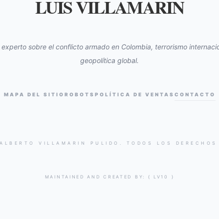
LUIS VILLAMARIN
s experto sobre el conflicto armado en Colombia, terrorismo internacio
geopolítica global.
MAPA DEL SITIO
ROBOTS
POLÍTICA DE VENTAS
CONTACTO
 ALBERTO VILLAMARIN PULIDO. TODOS LOS DERECHOS
MAINTAINED AND CREATED BY:
{ LV10 }