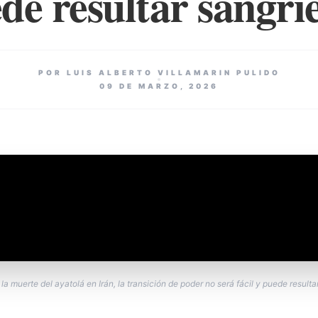
de resultar sangri
POR LUIS ALBERTO VILLAMARIN PULIDO
09 DE MARZO, 2026
 la muerte del ayatolá en Irán, la transición de poder no será fácil y puede resulta