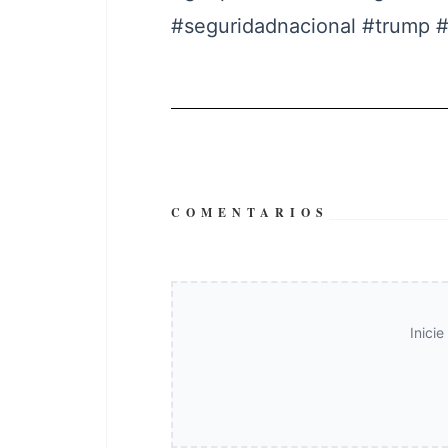
#seguridadnacional
#trump
#
COMENTARIOS
Inici