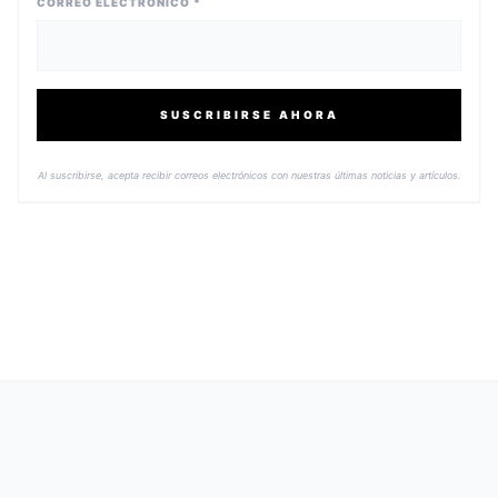
CORREO ELECTRÓNICO *
SUSCRIBIRSE AHORA
Al suscribirse, acepta recibir correos electrónicos con nuestras últimas noticias y artículos.