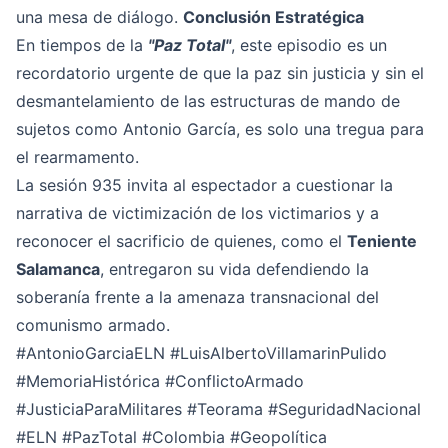
una mesa de diálogo.
Conclusión Estratégica
En tiempos de la
"Paz Total"
, este episodio es un
recordatorio urgente de que la paz sin justicia y sin el
desmantelamiento de las estructuras de mando de
sujetos como Antonio García, es solo una tregua para
el rearmamento.
La sesión 935 invita al espectador a cuestionar la
narrativa de victimización de los victimarios y a
reconocer el sacrificio de quienes, como el
Teniente
Salamanca
, entregaron su vida defendiendo la
soberanía frente a la amenaza transnacional del
comunismo armado.
#AntonioGarciaELN
#LuisAlbertoVillamarinPulido
#MemoriaHistórica
#ConflictoArmado
#JusticiaParaMilitares
#Teorama
#SeguridadNacional
#ELN
#PazTotal
#Colombia
#Geopolítica