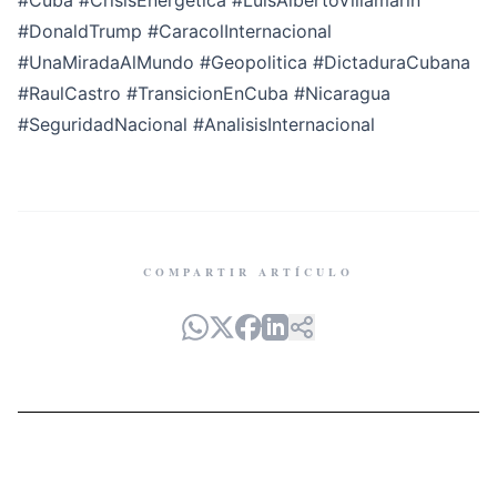
#Cuba
#CrisisEnergetica
#LuisAlbertoVillamarín
#DonaldTrump
#CaracolInternacional
#UnaMiradaAlMundo
#Geopolitica
#DictaduraCubana
#RaulCastro
#TransicionEnCuba
#Nicaragua
#SeguridadNacional
#AnalisisInternacional
COMPARTIR ARTÍCULO