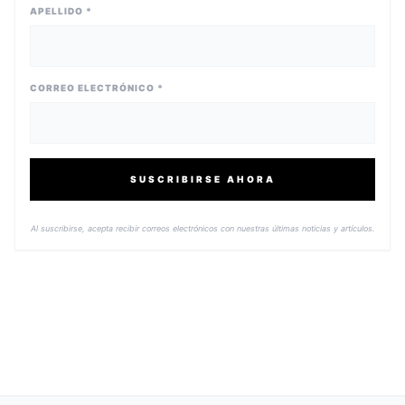
APELLIDO *
CORREO ELECTRÓNICO *
SUSCRIBIRSE AHORA
Al suscribirse, acepta recibir correos electrónicos con nuestras últimas noticias y artículos.