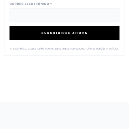
CORREO ELECTRÓNICO *
SUSCRIBIRSE AHORA
Al suscribirse, acepta recibir correos electrónicos con nuestras últimas noticias y artículos.