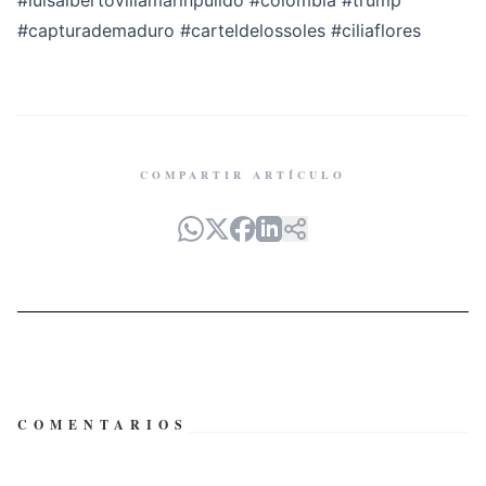
#luisalbertovillamarinpulido
#colombia
#trump
#capturademaduro
#carteldelossoles
#ciliaflores
COMPARTIR ARTÍCULO
COMENTARIOS