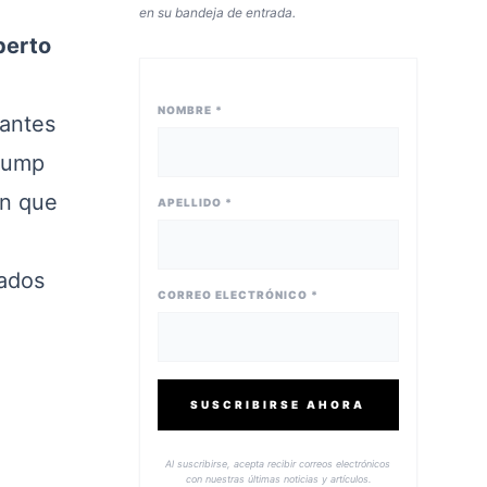
en su bandeja de entrada.
berto
NOMBRE *
tantes
Trump
ón que
APELLIDO *
zados
CORREO ELECTRÓNICO *
SUSCRIBIRSE AHORA
Al suscribirse, acepta recibir correos electrónicos
con nuestras últimas noticias y artículos.