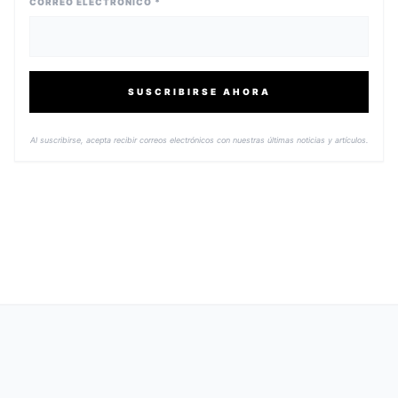
CORREO ELECTRÓNICO *
SUSCRIBIRSE AHORA
Al suscribirse, acepta recibir correos electrónicos con nuestras últimas noticias y artículos.