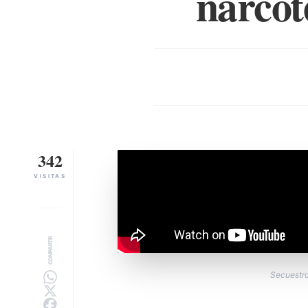
narcot
342
VISITAS
COMPARTIR
Secuestro