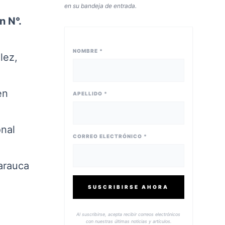
en su bandeja de entrada.
n N°.
NOMBRE *
lez,
en
APELLIDO *
nal
CORREO ELECTRÓNICO *
arauca
SUSCRIBIRSE AHORA
Al suscribirse, acepta recibir correos electrónicos
con nuestras últimas noticias y artículos.