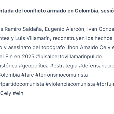
ntada del conflicto armado en Colombia, sesió
es Ramiro Saldaña, Eugenio Alarcón, Iván Gonzá
ntes y Luis Villamarín, reconstruyen los hechos
o y asesinato del topógrafo Jhon Amaldo Cely 
del Eln en 2025
#luisalbertovillamarinpulido
stórica
#geopolítica
#estrategia
#defensanacio
olombia
#farc
#terrorismocomunista
rlpartidocomunista
#violenciacomunista
#fortul
nCely
#eln