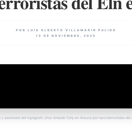
erroristas del Eln 
POR LUIS ALBERTO VILLAMARIN PULIDO
13 DE NOVIEMBRE, 2025
 y asesinato del topógrafo Jhon Amaldo Cely en Arauca por narcoterroristas del