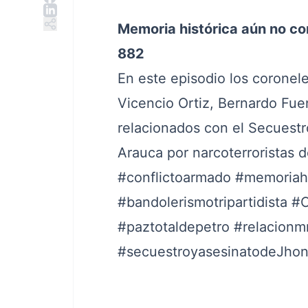
Memoria histórica aún no co
882
En este episodio los coronel
Vicencio Ortiz, Bernardo Fue
relacionados con el Secuestr
Arauca por narcoterroristas 
#conflictoarmado
#memoriahi
#bandolerismotripartidista
#C
#paztotaldepetro
#relacionm
#secuestroyasesinatodeJho