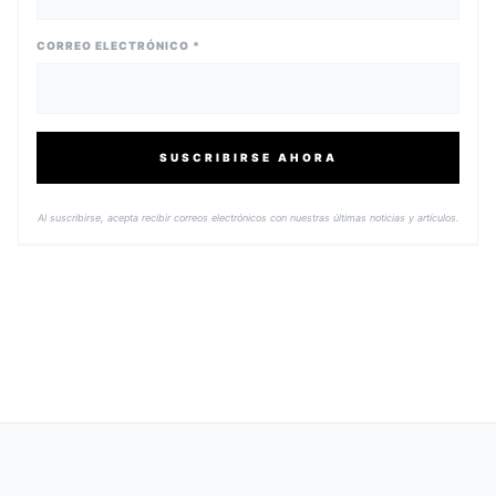
CORREO ELECTRÓNICO *
SUSCRIBIRSE AHORA
Al suscribirse, acepta recibir correos electrónicos con nuestras últimas noticias y artículos.