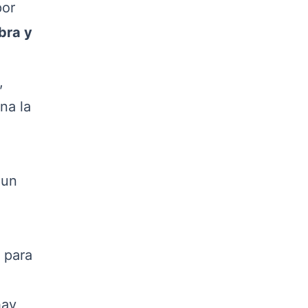
por
bra y
,
na la
 un
 para
hay