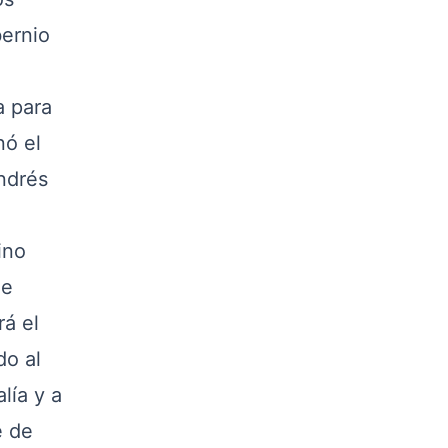
bernio
a para
nó el
ndrés
ino
ue
rá el
do al
lía y a
e de