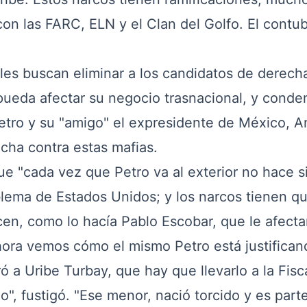
con las FARC, ELN y el Clan del Golfo. El contu
eles buscan eliminar a los candidatos de derech
pueda afectar su negocio trasnacional, y conde
etro y su "amigo" el expresidente de México, A
cha contra estas mafias.
ue "cada vez que Petro va al exterior no hace s
blema de Estados Unidos; y los narcos tienen q
icen, como lo hacía Pablo Escobar, que le afecta
hora vemos cómo el mismo Petro está justifican
ó a Uribe Turbay, que hay que llevarlo a la Fisca
o", fustigó. "Ese menor, nació torcido y es part