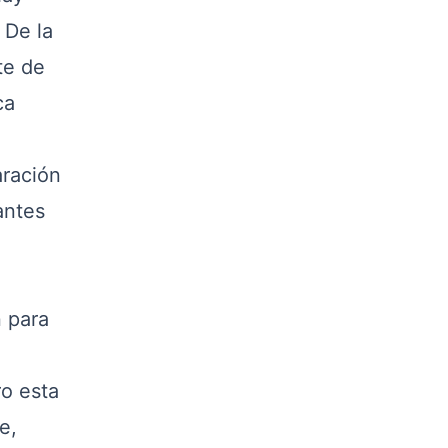
 De la
te de
ca
aración
antes
 para
o esta
e,