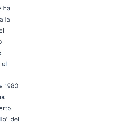
e ha
a la
el
o
l
 el
os 1980
os
erto
lo" del