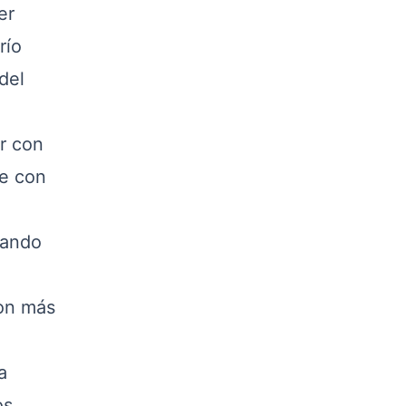
er
río
del
r con
fe con
nando
con más
a
os