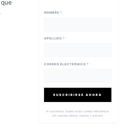
o que
e
NOMBRE *
APELLIDO *
CORREO ELECTRÓNICO *
SUSCRIBIRSE AHORA
Al suscribirse, acepta recibir correos electrónicos
con nuestras últimas noticias y artículos.