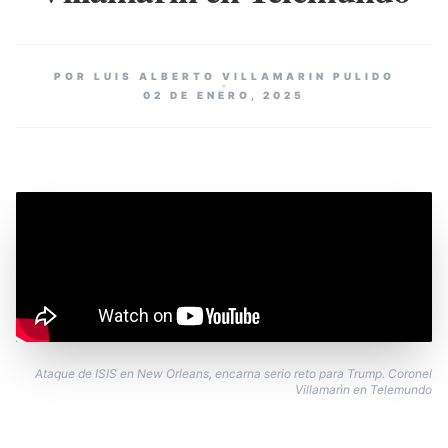
POR LUIS ALBERTO VILLAMARIN PULIDO
02 DE ENERO, 2025
Ataque de ISIS en New Orleans, encarna serio reto para Trump. Coronel
Villamarìn en Telemundo