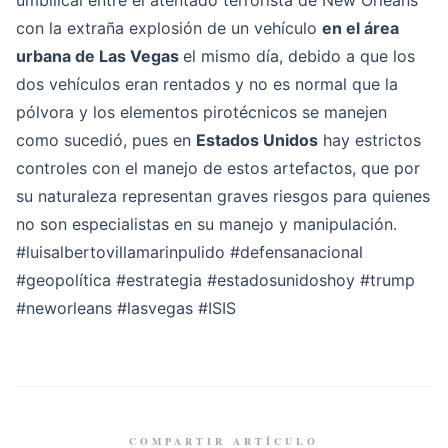
umbilical entre el atentado terrorista de New Orleans
con la extraña explosión de un vehículo
en el área
urbana de Las Vegas
el mismo día, debido a que los
dos vehículos eran rentados y no es normal que la
pólvora y los elementos pirotécnicos se manejen
como sucedió, pues en
Estados Unidos
hay estrictos
controles con el manejo de estos artefactos, que por
su naturaleza representan graves riesgos para quienes
no son especialistas en su manejo y manipulación.
#luisalbertovillamarinpulido
#defensanacional
#geopolítica
#estrategia
#estadosunidoshoy
#trump
#neworleans
#lasvegas
#ISIS
COMPARTIR ARTÍCULO