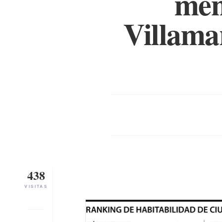
men
Villama
438
VISITAS