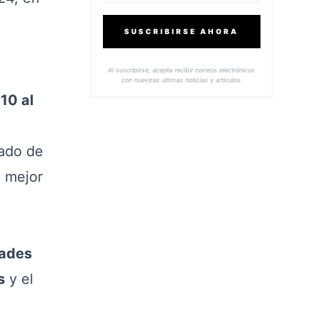
SUSCRIBIRSE AHORA
Al suscribirse, acepta recibir correos electrónicos
con nuestras últimas noticias y artículos.
10 al
n
dado de
e mejor
dades
s
y el