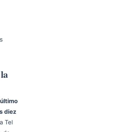
s
la
 último
s diez
a Tel