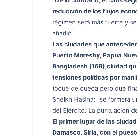
“De lo contrario, el caos seg
reducción de los flujos econ
régimen será más fuerte y seg
añadió.
Las ciudades que anteceden 
Puerto Moresby, Papua Nuev
Bangladesh (168),
ciudad qu
tensiones políticas por man
toque de queda pero que final
Sheikh Hasina; “se formará u
del Ejército. La puntuación d
El primer lugar de las ciuda
Damasco, Siria, con el puesto