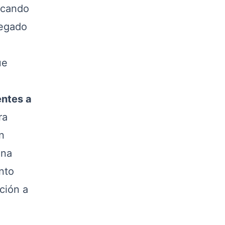
licando
legado
ue
entes a
ra
n
ina
nto
ción a