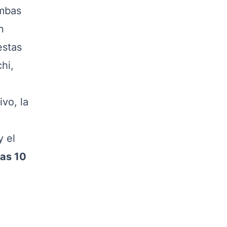
ambas
n
estas
hi,
vo, la
y el
las 10