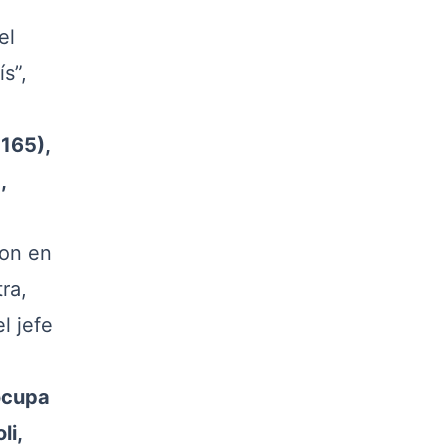
el
s”,
165),
,
on en
ra,
l jefe
 ocupa
li,