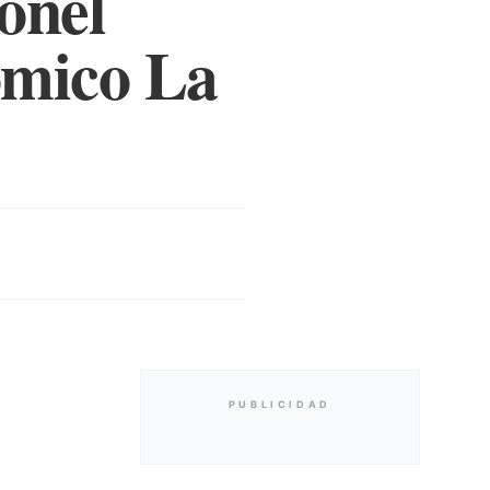
onel
ómico La
PUBLICIDAD