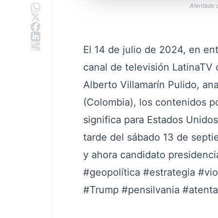
Atentado c
El 14 de julio de 2024, en en
canal de televisión LatinaTV 
Alberto Villamarín Pulido, a
(Colombia), los contenidos po
significa para Estados Unidos
tarde del sábado 13 de septi
y ahora candidato presidenci
#geopolítica
#estrategia
#vio
#Trump
#pensilvania
#atenta