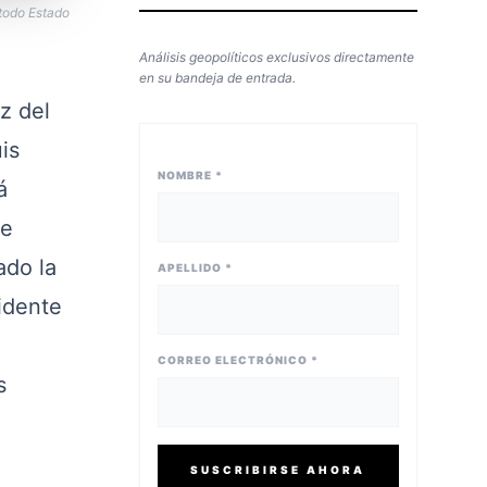
 todo Estado
Análisis geopolíticos exclusivos directamente
en su bandeja de entrada.
z del
is
NOMBRE *
á
ue
ado la
APELLIDO *
idente
CORREO ELECTRÓNICO *
s
SUSCRIBIRSE AHORA