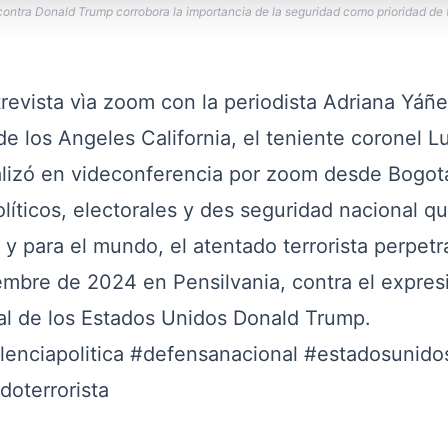
ontra Donald Trump corrobora la importancia de la seguridad como prioridad de
trevista vìa zoom con la periodista Adriana Yáñe
de los Angeles California, el teniente coronel Lu
nalizó en videconferencia por zoom desde Bogot
líticos, electorales y des seguridad nacional q
 y para el mundo, el atentado terrorista perpetr
embre de 2024 en Pensilvania, contra el expres
al de los Estados Unidos Donald Trump.
lenciapolitica
#defensanacional
#estadosunido
doterrorista