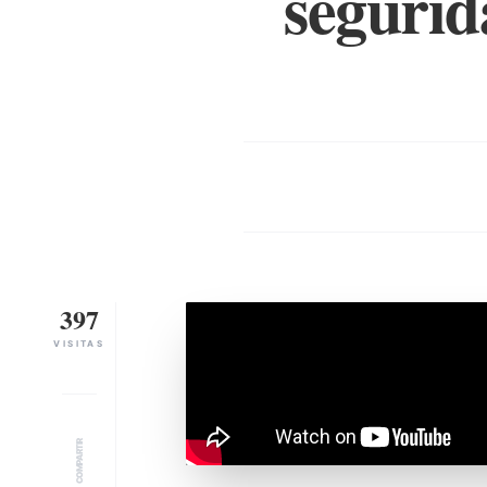
segurid
397
VISITAS
COMPARTIR