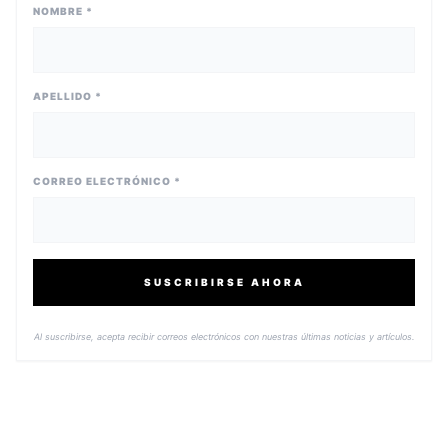
NOMBRE *
APELLIDO *
CORREO ELECTRÓNICO *
SUSCRIBIRSE AHORA
Al suscribirse, acepta recibir correos electrónicos con nuestras últimas noticias y artículos.