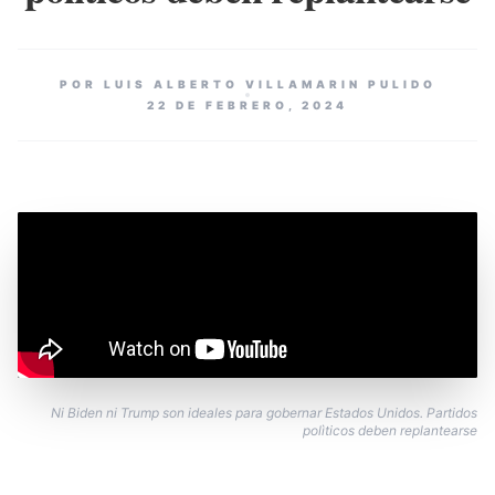
POR LUIS ALBERTO VILLAMARIN PULIDO
22 DE FEBRERO, 2024
Ni Biden ni Trump son ideales para gobernar Estados Unidos. Partidos
polìticos deben replantearse