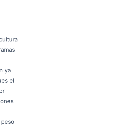
e
cultura
gramas
an ya
ues el
or
iones
 peso