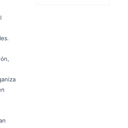
l
des.
ión,
ganiza
en
an