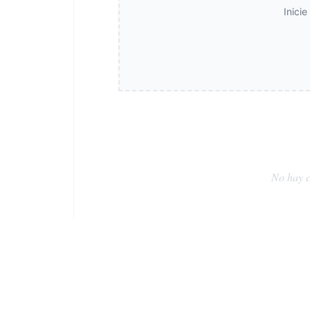
Inici
No hay c