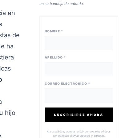
en su bandeja de entrada.
ia en
s
NOMBRE *
stas de
ue ha
tiera
APELLIDO *
icas
o
CORREO ELECTRÓNICO *
a
u hijo
SUSCRIBIRSE AHORA
Al suscribirse, acepta recibir correos electrónicos
s
con nuestras últimas noticias y artículos.