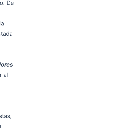
io. De
la
ntada
dores
 al
stas,
u