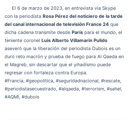
El 6 de marzo de 2023, en entrevista vía Skype
con la periodista
Rosa Pérez del noticiero de la tarde
del canal internacional de televisión France 24
que
dicha cadena transmite desde
París
para el mundo, el
teniente coronel
Luis Alberto Villamarín Pulido
aseveró que la liberación del periodista Dubois es un
duro reto macrón y prueba de fuego para Al Qaeda en
el Magreb, sin descartar que el yihadismo puede
regresar con fortaleza contra Europa.
#Francia
,
#geopolitica
,
#seguridadnacional
,
#rescate
,
#periodistasecuestrado
,
#alqaeda
,
#terrorism
,
#sahel
,
#AQMI
,
#dubois