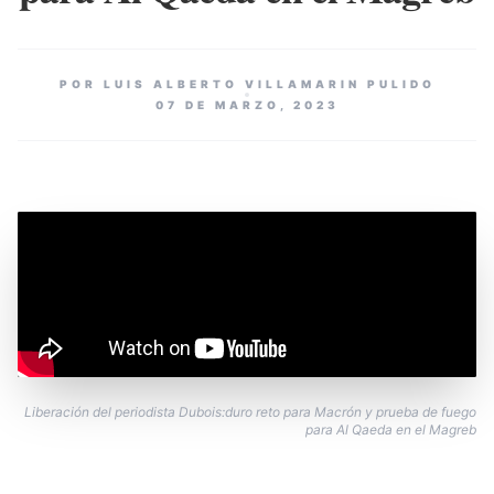
POR LUIS ALBERTO VILLAMARIN PULIDO
07 DE MARZO, 2023
Liberación del periodista Dubois:duro reto para Macrón y prueba de fuego
para Al Qaeda en el Magreb