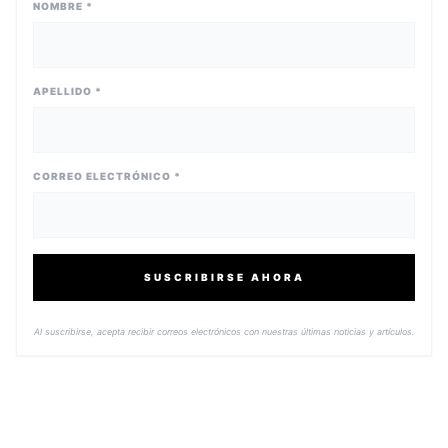
NOMBRE *
APELLIDO *
CORREO ELECTRÓNICO *
SUSCRIBIRSE AHORA
Al suscribirse, acepta recibir correos electrónicos con nuestras últimas noticias y artículos.