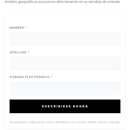
Análisis geopolíticos exclusivos directamente en su bandeja de entrada.
NOMBRE *
APELLIDO *
CORREO ELECTRÓNICO *
SUSCRIBIRSE AHORA
Al suscribirse, acepta recibir correos electrónicos con nuestras últimas noticias y artículos.