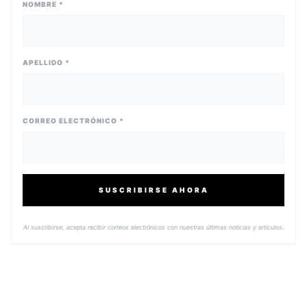
NOMBRE *
APELLIDO *
CORREO ELECTRÓNICO *
SUSCRIBIRSE AHORA
Al suscribirse, acepta recibir correos electrónicos con nuestras últimas noticias y artículos.