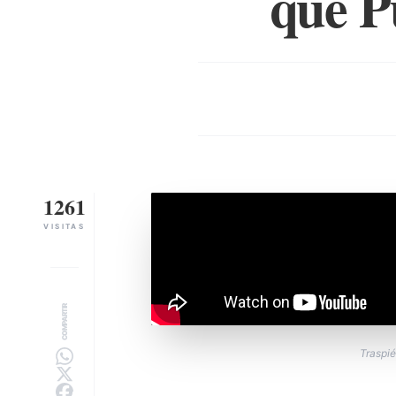
que P
1261
VISITAS
COMPARTIR
Traspié