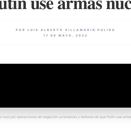
utin use armas nuc
POR LUIS ALBERTO VILLAMARIN PULIDO
17 DE MAYO, 2022
s ruso por operaciones de negación ucranianas y temores de que Putin use arma