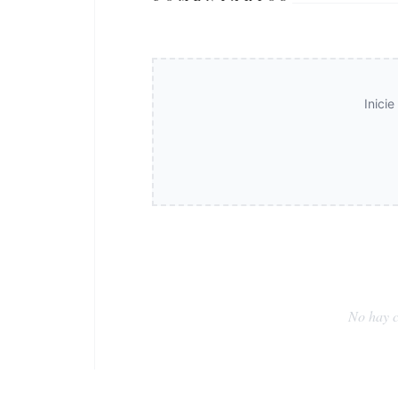
Inici
No hay c