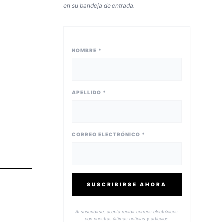
en su bandeja de entrada.
NOMBRE *
APELLIDO *
CORREO ELECTRÓNICO *
SUSCRIBIRSE AHORA
Al suscribirse, acepta recibir correos electrónicos
con nuestras últimas noticias y artículos.