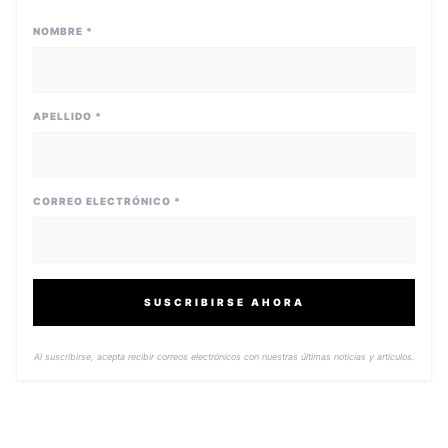
NOMBRE *
APELLIDO *
CORREO ELECTRÓNICO *
SUSCRIBIRSE AHORA
Al suscribirse, acepta recibir correos electrónicos con nuestras últimas noticias y artículos.