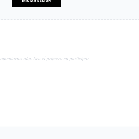
INICIAR SESIÓN
omentarios aún. Sea el primero en participar.