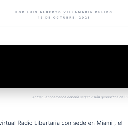
POR LUIS ALBERTO VILLAMARIN PULIDO
15 DE OCTUBRE, 2021
Actual Latinoamérica debería seguir visión geopolítica de S
virtual Radio Libertaria con sede en Miami , el