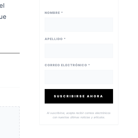
el
NOMBRE *
que
APELLIDO *
CORREO ELECTRÓNICO *
SUSCRIBIRSE AHORA
Al suscribirse, acepta recibir correos electrónicos
con nuestras últimas noticias y artículos.