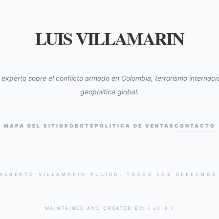
LUIS VILLAMARIN
s experto sobre el conflicto armado en Colombia, terrorismo internacio
geopolítica global.
MAPA DEL SITIO
ROBOTS
POLÍTICA DE VENTAS
CONTACTO
 ALBERTO VILLAMARIN PULIDO. TODOS LOS DERECHOS
MAINTAINED AND CREATED BY:
{ LV10 }