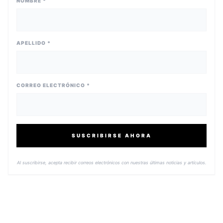
NOMBRE *
APELLIDO *
CORREO ELECTRÓNICO *
SUSCRIBIRSE AHORA
Al suscribirse, acepta recibir correos electrónicos con nuestras últimas noticias y artículos.