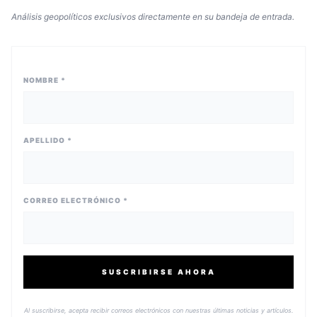
Análisis geopolíticos exclusivos directamente en su bandeja de entrada.
NOMBRE *
APELLIDO *
CORREO ELECTRÓNICO *
SUSCRIBIRSE AHORA
Al suscribirse, acepta recibir correos electrónicos con nuestras últimas noticias y artículos.