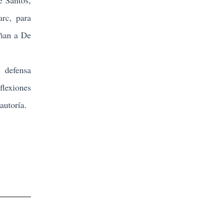
e Santos,
arc, para
añan a De
n defensa
flexiones
autoría.