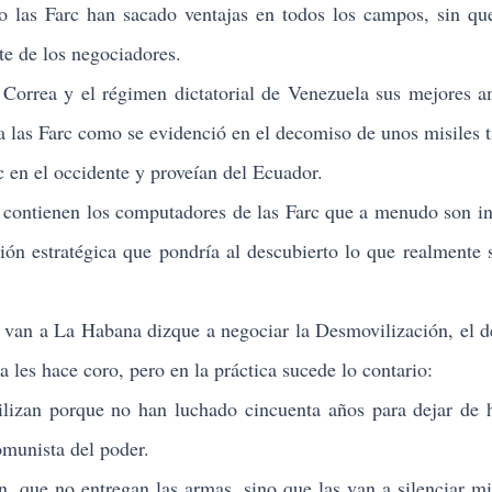
rio las Farc han sacado ventajas en todos los campos, sin qu
rte de los negociadores.
 y el régimen dictatorial de Venezuela sus mejores am
 las Farc como se evidenció en el decomiso de unos misiles ti
rc en el occidente y proveían del Ecuador.
ienen los computadores de las Farc que a menudo son in
ación estratégica que pondría al descubierto lo que realmente 
a La Habana dizque a negociar la Desmovilización, el d
sa les hace coro, pero en la práctica sucede lo contario:
lizan porque no han luchado cincuenta años para dejar de 
omunista del poder.
, que no entregan las armas, sino que las van a silenciar mi