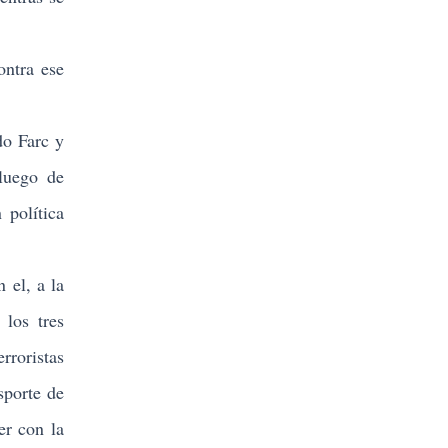
ontra ese
o Farc y
luego de
 política
 el, a la
los tres
rroristas
sporte de
er con la