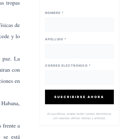
as tropas
NOMBRE *
ísicas de
cede y lo
APELLIDO *
 paz. La
CORREO ELECTRÓNICO *
miran con
ciones en
SUSCRIBIRSE AHORA
a Habana,
Al suscribirse, acepta recibir correos electrónicos
con nuestras últimas noticias y artículos.
frente a
 se está