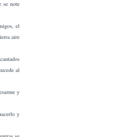
e se note
igos, el
erra aire
cautados
sucede al
esarme y
hacerlo y
entras se