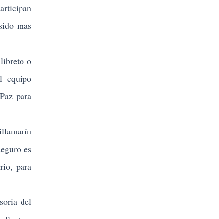
articipan
 sido mas
libreto o
l equipo
 Paz para
illamarín
seguro es
rio, para
soria del