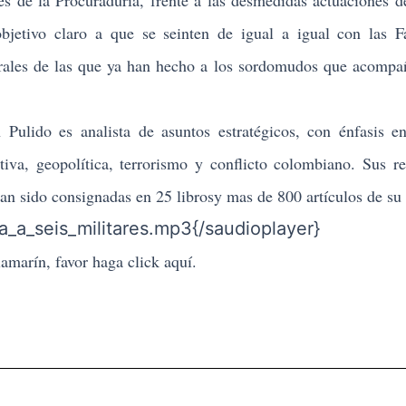
es de la Procuraduría, frente a las desmedidas actuaciones d
objetivo claro a que se seinten de igual a igual con las F
erales de las que ya han hecho a los sordomudos que acomp
 Pulido es analista de asuntos estratégicos, con énfasis e
tiva, geopolítica, terrorismo y conflicto colombiano. Sus re
an sido consignadas en 25 librosy mas de 800 artículos de su 
a_a_seis_militares.mp3{/saudioplayer}
llamarín, favor haga click
aquí.