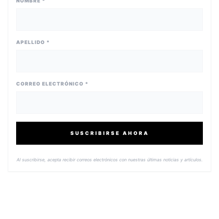
NOMBRE *
APELLIDO *
CORREO ELECTRÓNICO *
SUSCRIBIRSE AHORA
Al suscribirse, acepta recibir correos electrónicos con nuestras últimas noticias y artículos.