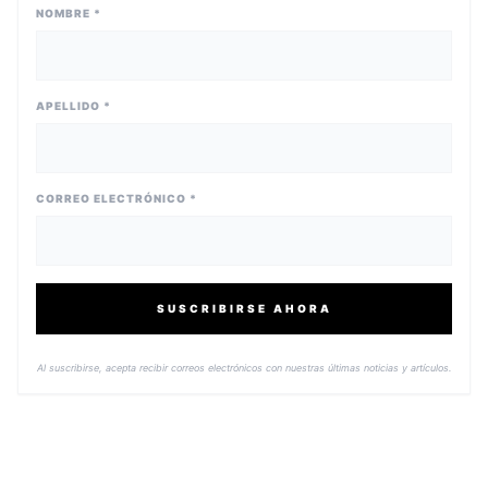
NOMBRE *
APELLIDO *
CORREO ELECTRÓNICO *
SUSCRIBIRSE AHORA
Al suscribirse, acepta recibir correos electrónicos con nuestras últimas noticias y artículos.