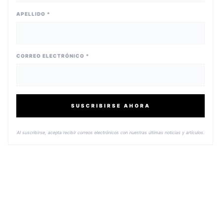
APELLIDO *
CORREO ELECTRÓNICO *
SUSCRIBIRSE AHORA
Al suscribirse, acepta recibir correos electrónicos con nuestras últimas noticias y artículos.