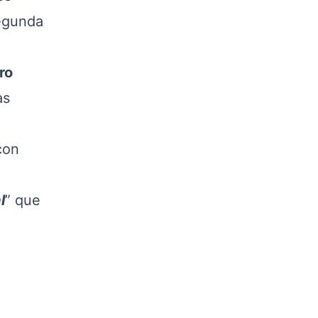
Segunda
ro
as
con
l
” que