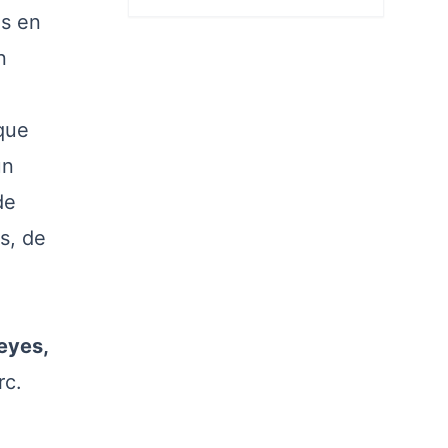
os en
n
que
un
de
s, de
eyes,
rc.