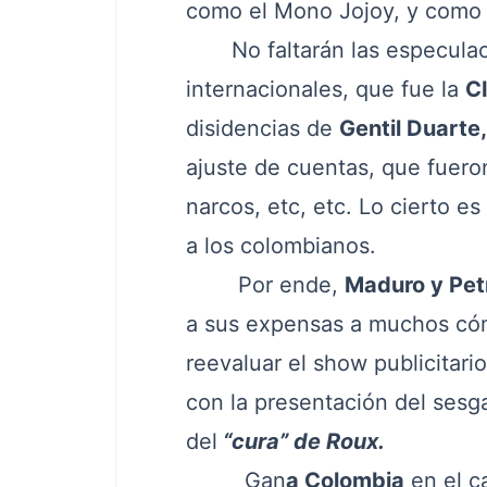
como el Mono Jojoy, y como t
No faltarán las especulaci
internacionales, que fue la
C
disidencias de
Gentil Duarte
ajuste de cuentas, que fueron
narcos, etc, etc. Lo cierto e
a los colombianos.
Por ende,
Maduro y Pet
a sus expensas a muchos cómp
reevaluar el show publicitari
con la presentación del sesg
del
“cura” de Roux.
Gan
a Colombia
en el c