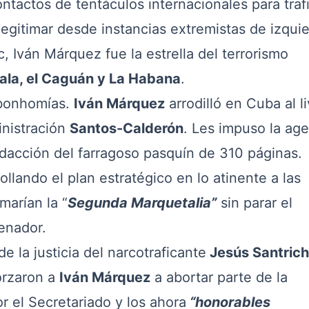
ntactos de tentáculos internacionales para traf
egitimar desde instancias extremistas de izquie
rc, Iván Márquez fue la estrella del terrorismo
ala, el Caguán y La Habana
.
bonhomías.
Iván Márquez
arrodilló en Cuba al li
inistración
Santos-Calderón
. Les impuso la ag
redacción del farragoso pasquín de 310 páginas.
ollando el plan estratégico en lo atinente a las
marían la “
Segunda Marquetalia”
sin parar el
senador.
a justicia del narcotraficante
Jesús Santrich
orzaron a
Iván Márquez
a abortar parte de la
 el Secretariado y los ahora
“honorables