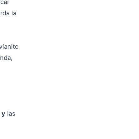
icar
rda la
vianito
enda,
 y
las