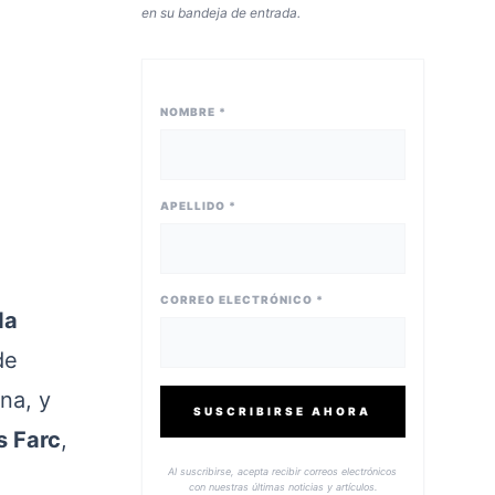
en su bandeja de entrada.
NOMBRE *
APELLIDO *
CORREO ELECTRÓNICO *
da
de
na, y
SUSCRIBIRSE AHORA
s Farc
,
Al suscribirse, acepta recibir correos electrónicos
con nuestras últimas noticias y artículos.