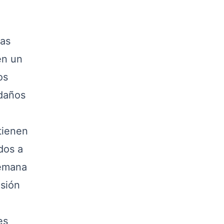
las
en un
os
 daños
tienen
dos a
semana
isión
es