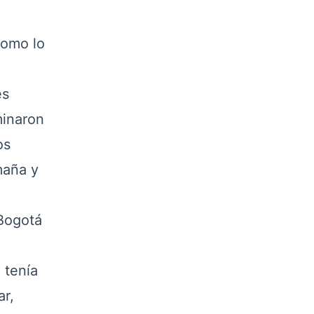
como lo
es
minaron
os
maña y
 Bogotá
, tenía
ar,