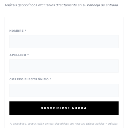
Análisis geopolíticos exclusivos directamente en su bandeja de entrada.
NOMBRE *
APELLIDO *
CORREO ELECTRÓNICO *
SUSCRIBIRSE AHORA
Al suscribirse, acepta recibir correos electrónicos con nuestras últimas noticias y artículos.