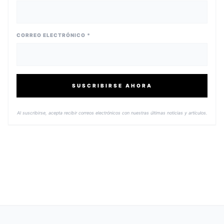
CORREO ELECTRÓNICO *
SUSCRIBIRSE AHORA
Al suscribirse, acepta recibir correos electrónicos con nuestras últimas noticias y artículos.