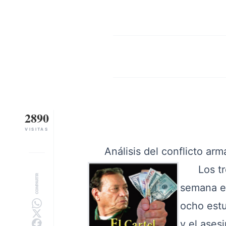
2890
VISITAS
Análisis del conflicto arm
Los tre
COMPARTIR
semana en
ocho estu
y el ases