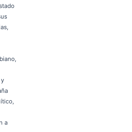
stado
sus
as,
biano,
 y
aña
ítico,
n a