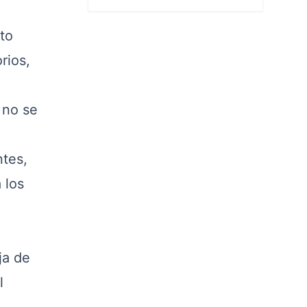
to
rios,
 no se
ntes,
 los
ja de
l