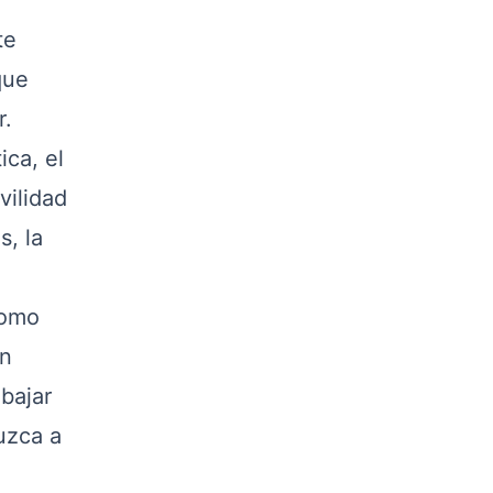
te
que
r.
ca, el
vilidad
s, la
como
en
abajar
uzca a