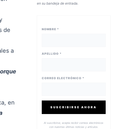
en su bandeja de entrada.
y
s de
NOMBRE *
o
ales a
APELLIDO *
porque
CORREO ELECTRÓNICO *
ca, en
SUSCRIBIRSE AHORA
a
Al suscribirse, acepta recibir correos electrónicos
con nuestras últimas noticias y artículos.