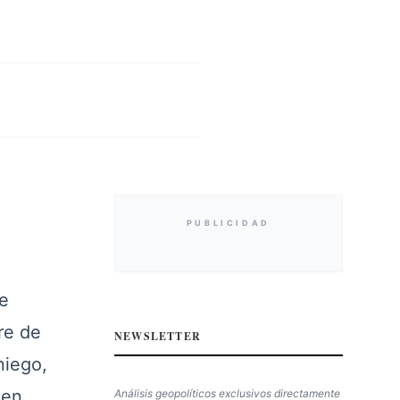
PUBLICIDAD
de
re de
NEWSLETTER
niego,
 en
Análisis geopolíticos exclusivos directamente