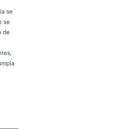
ia se
e se
o de
ntes,
cumpla