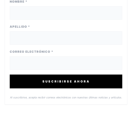
NOMBRE *
APELLIDO *
CORREO ELECTRÓNICO *
SUSCRIBIRSE AHORA
Al suscribirse, acepta recibir correos electrónicos con nuestras últimas noticias y artículos.