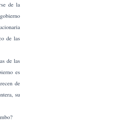
rse de la
 gobierno
ucionaria
co de las
as de las
bierno es
arecen de
ntera, su
tumbo?