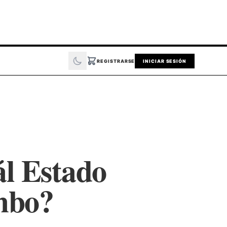
REGISTRARSE
INICIAR SESIÓN
ál Estado
mbo?