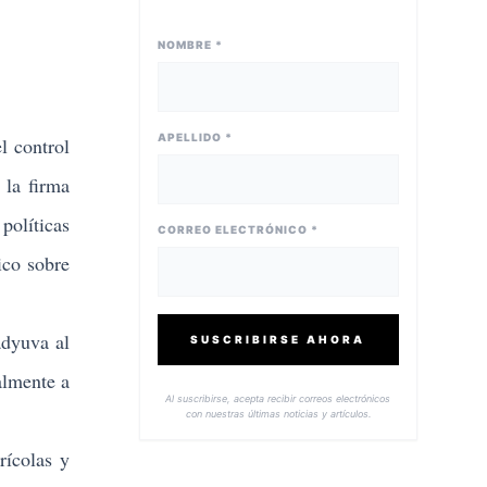
NOMBRE *
APELLIDO *
l control
 la firma
 políticas
CORREO ELECTRÓNICO *
ico sobre
adyuva al
SUSCRIBIRSE AHORA
almente a
Al suscribirse, acepta recibir correos electrónicos
con nuestras últimas noticias y artículos.
rícolas y