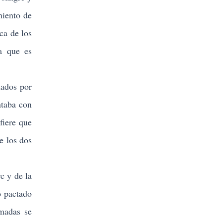
miento de
ica de los
ma que es
nados por
ntaba con
fiere que
e los dos
c y de la
o pactado
rmadas se