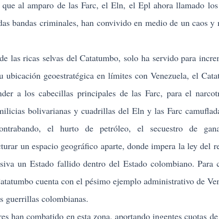
s, que al amparo de las Farc, el Eln, el Epl ahora llamado los
s bandas criminales, han convivido en medio de un caos y
las ricas selvas del Catatumbo, solo ha servido para incre
u ubicación geoestratégica en límites con Venezuela, el Cat
der a los cabecillas principales de las Farc, para el narcotr
milicias bolivarianas y cuadrillas del Eln y las Farc camuflad
contrabando, el hurto de petróleo, el secuestro de gan
turar un espacio geográfico aparte, donde impera la ley del re
siva un Estado fallido dentro del Estado colombiano. Para
 Catatumbo cuenta con el pésimo ejemplo administrativo de Ve
as guerrillas colombianas.
s han combatido en esta zona, aportando ingentes cuotas de