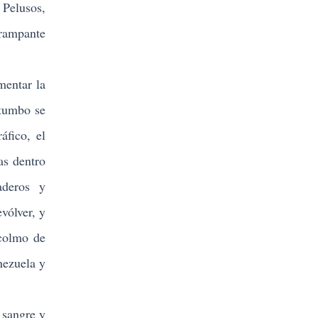
 Pelusos,
 rampante
mentar la
atumbo se
áfico, el
as dentro
aderos y
vólver, y
 colmo de
nezuela y
 sangre y