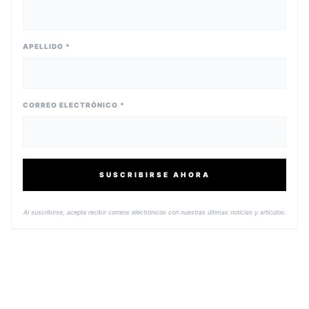
APELLIDO *
CORREO ELECTRÓNICO *
SUSCRIBIRSE AHORA
Al suscribirse, acepta recibir correos electrónicos con nuestras últimas noticias y artículos.