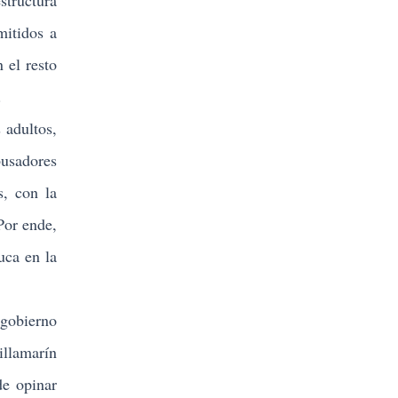
structura
mitidos a
 el resto
.
 adultos,
busadores
s, con la
Por ende,
uca en la
 gobierno
illamarín
de opinar