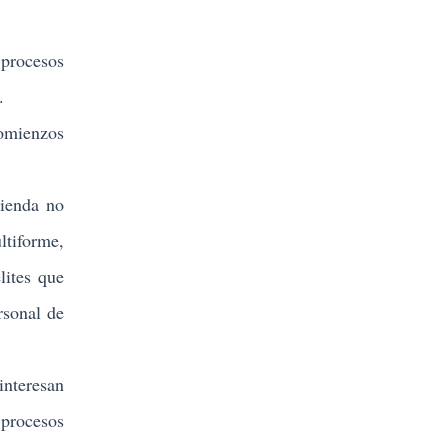
 procesos
.
comienzos
ienda no
ltiforme,
lites que
rsonal de
interesan
 procesos