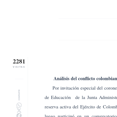
2281
VISITAS
A
nálisis del conflicto colombia
Por invitación especial del
coron
COMPARTIR
de Educación de la Junta Administr
reserva activa del Ejército de Colom
luego participó en un conversatori