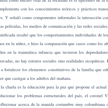
milia como núcleo vital de la sociedad es el epicentro de la e
omplementa con los conocimientos teóricos y prácticos trans
res. Y señaló como componentes informales la interacción con
 las películas, los medios de comunicación y las redes sociales
icada resaltó que los comportamientos individuales de los
mos en la niñez, e hizo la comparación que casos como los a
en en la traumática infancia que tuvieron los depredadore
avadas, no hay estratos sociales sino realidades sicopáticas. 
s a fortalecer los elementos constitutivos de la familia que ed
ner que castigar a los adultos del mañana.
charla es la educación para la paz que propone el actual
cionar los problemas estructurales del país, el coronel V
reflexionar acerca de la manida costumbre muy colombiana 