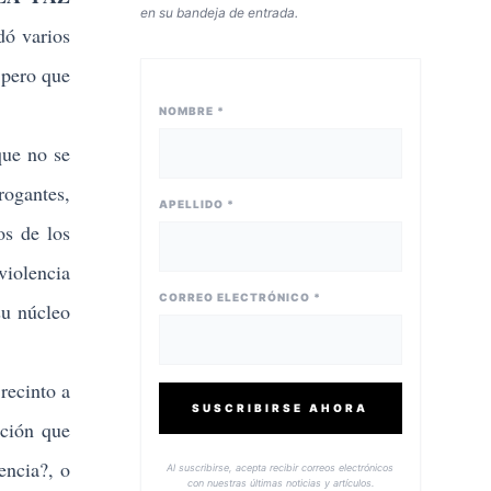
en su bandeja de entrada.
dó varios
 pero que
NOMBRE *
que no se
rogantes,
APELLIDO *
os de los
violencia
CORREO ELECTRÓNICO *
su núcleo
recinto a
SUSCRIBIRSE AHORA
ación que
encia?, o
Al suscribirse, acepta recibir correos electrónicos
con nuestras últimas noticias y artículos.