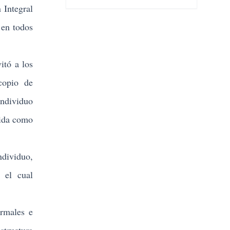
 Integral
 en todos
itó a los
copio de
individuo
dida como
ndividuo,
 el cual
rmales e