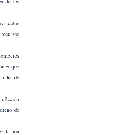
s de los
ros actos
 recursos
bomberos
iones que
onales de
reflexión
nómeno de
or de una